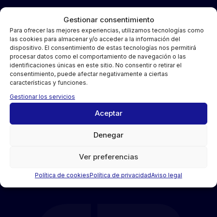
Gestionar consentimiento
Para ofrecer las mejores experiencias, utilizamos tecnologías como
las cookies para almacenar y/o acceder a la información del
dispositivo. El consentimiento de estas tecnologías nos permitirá
procesar datos como el comportamiento de navegación o las
identificaciones únicas en este sitio. No consentir o retirar el
consentimiento, puede afectar negativamente a ciertas
Polígono Industrial El Borao Norte, 9-C, Alfajarín
características y funciones.
(Zaragoza)
Gestionar los servicios
976 100 303
Aceptar
Construcción de casas
Denegar
Edificio de viviendas
Reformas integrales
Ver preferencias
Viviendas unifamiliares
Política de cookies
Política de privacidad
Aviso legal
Blog